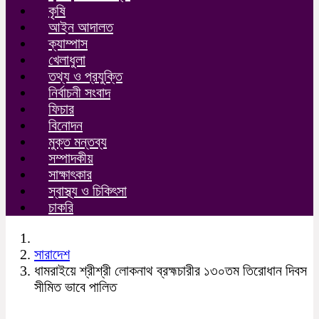
কৃষি
আইন আদালত
ক্যাম্পাস
খেলাধুলা
তথ্য ও প্রযুক্তি
নির্বাচনী সংবাদ
ফিচার
বিনোদন
মুক্ত মন্তব্য
সম্পাদকীয়
সাক্ষাৎকার
স্বাস্থ্য ও চিকিৎসা
চাকরি
সারাদেশ
ধামরাইয়ে শ্রীশ্রী লোকনাথ ব্রহ্মচারীর ১৩০তম তিরোধান দিবস
সীমিত ভাবে পালিত