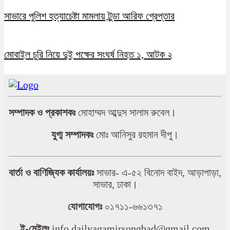
সাভারে পুলিশ হত্যাচেষ্টা মামলায় টুন্ডা আরিফ গ্রেপ্তার
মোবাইল চুরি নিয়ে দুই পক্ষের সংঘর্ষ নিহত ১, আটক ২
সম্পাদক ও প্রকাশকঃ
মোহাম্মদ আব্দুস সালাম রুবেল।
যুগ্ম সম্পাদকঃ
মোঃ আনিসুর রহমান দীপু।
বার্তা ও বাণিজ্যিক কার্যালয়ঃ
সাভার- এ-৫২ বিনোদ বাইদ, আড়াপাড়া,
সাভার, ঢাকা।
যোগাযোগঃ
০১৭১১-৬৬১৩৭১
ই-মেইলঃ
info.dailyagamirsongbad@gmail.com