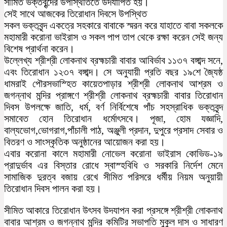
সীমিত ভক্তবৃন্দের উপস্থিতিতে উদযাপিত হয়।
সেই সাথে আজকের তিরোধান দিবসে উপস্থিত
সকল ভক্তবৃন্দ একত্রে সহকারে বাবাকে স্মরন করে যাহাতে বাবা সকলকে
মহামারী করোনা ভাইরাস ও সকল পাপ তাপ থেকে রক্ষা করেন সেই জন্য
বিশেষ প্রার্থনা করেন।
উল্লেখ্য শ্রীশ্রী লোকনাথ ব্রহ্মচারী বাবার আবির্ভাব ১১৩৭ বঙ্গাব্দ সনে,
এবং তিরোধান ১২৩৭ বঙ্গাব্দ। সে অনুযায়ী প্রতি বছর ১৯শে জ্যৈষ্ঠ
ধামরাই পৌরসভাস্হিত কায়েতপাড়ার শ্রীশ্রী লোকনাথ আশ্রম ও
জগন্নাথ মন্দির প্রাঙ্গণে শ্রীশ্রী লোকনাথ ব্রহ্মচারী বাবার তিরোধান
দিবস উপলক্ষে জাতি, ধর্ম, বর্ণ নির্বিশেষে পাঁচ সহস্রাধিক ভক্তবৃন্দ
সমাবেত হোন তিরোধান ধর্মোৎসবে। পূজা, হোম যজ্ঞাদি,
বাল্যভোগ,ভোগরাগ,পাঁচালী পাঠ, অঞ্জুলী প্রদান, দুপুরে প্রসাদ সেবার ও
বিতরণ ও সাংস্কৃতিক অনুষ্ঠানের আয়োজন করা হয়।
এবার করোনা কালে মহামারী নোভেল করোনা ভাইরাস কোভিড-১৯
প্রাদুর্ভাব এর বিস্তার রোধে স্বাস্হবিধি ও সরকারি নির্দেশ মেনে
সামাজিক দুরত্ব বজায় রেখে সীমিত পরিসরে ধর্মীয় নিয়ম অনুয়ায়ী
তিরোধান দিবস পালন করা হয়।
সীমিত আকারে তিরোধান উৎসব উদযাপন করা প্রসঙ্গে শ্রীশ্রী লোকনাথ
বাবার আশ্রম ও জগন্নাথ মন্দির কমিটির সভাপতি মুকুল দাস ও সাধারণ