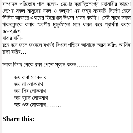
সম্পাদক পরিতোষ পাল বলেন- দেশের ক্রান্তিলগ্নে মহামারীর কারণে
দেশের সকল মানুষের মঙ্গল ও কল্যাণ এর জন্য সরকারি নির্দেশ মেনে
সীমিত আকারে এবারের তিরোধান উৎসব পালন করছি। সেই সাথে সকল
ঋক্তবৃন্দকে বাবার স্মরণীয় মুহূর্তগুলো মনে ধারন করে প্রার্থনা করবে
মনেপ্রাণে
বাবার বানী-
রনে বনে জলে জংঙ্গলে যখনই বিপদে পড়িবে আমাকে স্মরন করিও আমিই
রক্ষা করিব…
সকল বিপদ থেকে রক্ষা পেতে স্বরন করুন………..
জয় বাবা লোকনাথ
জয় মা লোকনাথ
জয় শিব লোকনাথ
জয় ব্রহ্ম লোকনাথ
জয় গুরু লোকনাথ……..
Share this: