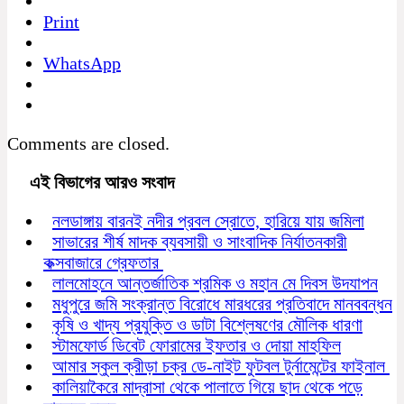
Print
WhatsApp
Comments are closed.
এই বিভাগের আরও সংবাদ
নলডাঙ্গায় বারনই নদীর প্রবল স্রোতে, হারিয়ে যায় জমিলা
সাভারের শীর্ষ মাদক ব্যবসায়ী ও সাংবাদিক নির্যাতনকারী
কক্সবাজারে গ্রেফতার
লালমোহনে আন্তর্জাতিক শ্রমিক ও মহান মে দিবস উদযাপন
মধুপুরে জমি সংক্রান্ত বিরোধে মারধরের প্রতিবাদে মানববন্ধন
কৃষি ও খাদ্য প্রযুক্তি ও ডাটা বিশ্লেষণের মৌলিক ধারণা
স্টামফোর্ড ডিবেট ফোরামের ইফতার ও দোয়া মাহফিল
আমার স্কুল ক্রীড়া চক্র ডে-নাইট ফুটবল টুর্নামেন্টের ফাইনাল
কালিয়াকৈরে মাদ্রাসা থেকে পালাতে গিয়ে ছাদ থেকে পড়ে