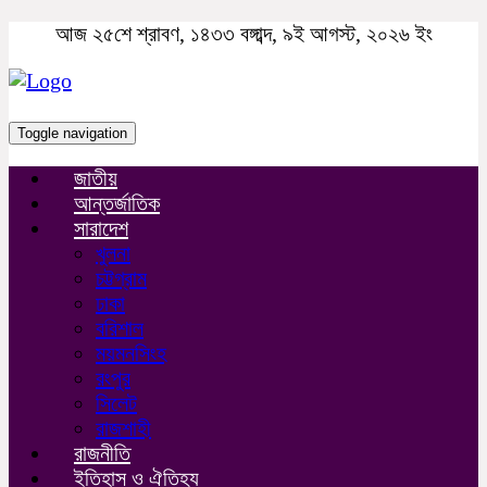
আজ ২৫শে শ্রাবণ, ১৪৩৩ বঙ্গাব্দ, ৯ই আগস্ট, ২০২৬ ইং
Toggle navigation
জাতীয়
আন্তর্জাতিক
সারাদেশ
খুলনা
চট্টগ্রাম
ঢাকা
বরিশাল
ময়মনসিংহ
রংপুর
সিলেট
রাজশাহী
রাজনীতি
ইতিহাস ও ঐতিহ্য