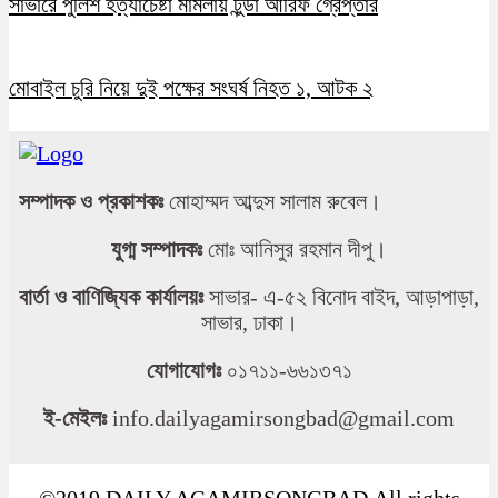
সাভারে পুলিশ হত্যাচেষ্টা মামলায় টুন্ডা আরিফ গ্রেপ্তার
মোবাইল চুরি নিয়ে দুই পক্ষের সংঘর্ষ নিহত ১, আটক ২
সম্পাদক ও প্রকাশকঃ
মোহাম্মদ আব্দুস সালাম রুবেল।
যুগ্ম সম্পাদকঃ
মোঃ আনিসুর রহমান দীপু।
বার্তা ও বাণিজ্যিক কার্যালয়ঃ
সাভার- এ-৫২ বিনোদ বাইদ, আড়াপাড়া,
সাভার, ঢাকা।
যোগাযোগঃ
০১৭১১-৬৬১৩৭১
ই-মেইলঃ
info.dailyagamirsongbad@gmail.com
©2019 DAILY AGAMIRSONGBAD.All rights