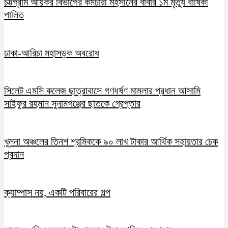
চট্টগ্রাম আয়কর বিভাগের কর্মচারী মহসীনের বাবার ১ম মৃত্যু বার্ষিকী
পালিত
ঢাকা-আরিচা মহাসড়ক অবরোধ
সিলেট এমসি কলেজ ছাত্রাবাসে গণধর্ষণ মামলার প্রধান আসামি
সাইফুর রহমান সুনামগঞ্জের ছাতকে গ্রেপ্তার
খুলনা অঞ্চলের তিনশ শ্রমিককে ৯০ লাখ টাকার আর্থিক সহায়তার চেক
প্রদান
ক্যাম্পাস নয়, একটি পরিবারের গল্প