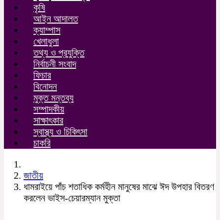
কৃষি
আইন আদালত
ক্যাম্পাস
খেলাধুলা
তথ্য ও প্রযুক্তি
নির্বাচনী সংবাদ
ফিচার
বিনোদন
মুক্ত মন্তব্য
সম্পাদকীয়
সাক্ষাৎকার
স্বাস্থ্য ও চিকিৎসা
চাকরি
জাতীয়
ধামরাইয়ে পাঁচ শতাধিক কর্মহীন মানুষের মাঝে ঈদ উপহার বিতরণ
করলেন ভাইস-চেয়ারম্যান মুক্তা