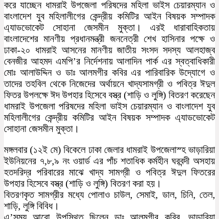
করে যাচ্ছেন ধামরাই উপজেলা পরিষদের মহিলা ভাইস চেয়ারম্যান ও
বাংলাদেশ যুব মহিলালীগের কেন্দ্রীয় কমিটির আইন বিষয়ক সম্পাদক
এ্যাডভোকেট সোহানা জেসমীন মুক্তা। এরই ধারাবাহিকতায়
বাংলাদেশের মানণীয় প্রধানমন্ত্রী জননেত্রী শেখ হাসিনার পক্ষে ও
ঢাকা-২০ ধামরাই আসনের মানণীয় জাতীয় সংসদ সদস্য আলহাজ্ব
বেনজীর আহমদ এমপি’র নির্দেশনায় আলাদিন পার্ক এর স্বত্বাধিকারী
মোঃ আলাউদ্দিন ও ডাঃ আলমগীর কবির এর পারিবারিক উদ্যোগে ও
তাদের তহবিল থেকে নিজেদের অর্থায়নে খাদ্যসামগ্রী ও পবিত্র ঈদুল
ফিতর উপলক্ষে ঈদ উপহার হিসেবে বস্ত্র (শাড়ি ও লুঙ্গি) বিতরণ করেছেন
ধামরাই উপজেলা পরিষদের মহিলা ভাইস চেয়ারম্যান ও বাংলাদেশ যুব
মহিলালীগের কেন্দ্রীয় কমিটির আইন বিষয়ক সম্পাদক এ্যাডভোকেট
সোহানা জেসমীন মুক্তা।
মঙ্গলবার (১২ই মে) বিকেলে ঢাকা জেলার ধামরাই উপজেলাস্হ ভাড়ারিয়া
ইউনিয়নের ৭,৮,৯ নং ওয়ার্ড এর পাঁচ শতাধিক কর্মহীন ঘরবন্দী অসহায়
হতদরিদ্র পরিবারের মাঝে খাদ্য সামগ্রী ও পবিত্র ঈদুল ফিতরের
উপহার হিসেবে বস্ত্র (শাড়ি ও লুঙ্গি) বিতরণ করা হয়।
বিতরণকৃত সামগ্রীর মধ্যে পোলাও চাউল, সেমাই, ডাল, চিনি, তেল,
শাড়ি, লুঙ্গি বিবিধ।
এ’সময় আরো উপস্থিত ছিলেন ডাঃ আলমগীর কবির, ভাড়ারিয়া