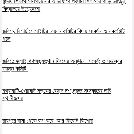
মান্দায় শিক্ষার্থীকে পিটানোর অভিযোগে প্রধান শিক্ষকের গাড়ি ভাঙচুর,
বিদ্যালয়ে উত্তেজনা
জবিস্থ রিসার্চ সোসাইটির চলমান কমিটির বিদায় সংবর্ধনা ও নবকমিটি
গঠন
জবিতে জুলাই গণঅভ্যুত্থান দিবসের অনুষ্ঠানে সংঘর্ষ; ৩ সদস্যের
তদন্ত কমিটি
মথুরাবাটি-খেয়াঘাট সড়কের বেহাল দশা,দ্রুত সংস্কারের দাবি
স্থানীয়দের
রায়পুরে বাসা থেকে রাগ করে আর ফিরেনি কিশোর