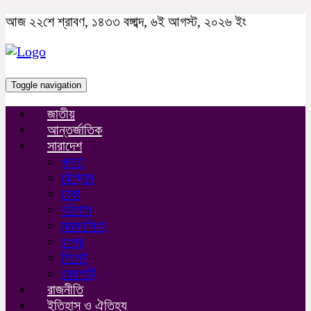
আজ ২২শে শ্রাবণ, ১৪৩৩ বঙ্গাব্দ, ৬ই আগস্ট, ২০২৬ ইং
Toggle navigation
জাতীয়
আন্তর্জাতিক
সারাদেশ
খুলনা
চট্টগ্রাম
ঢাকা
বরিশাল
ময়মনসিংহ
রংপুর
সিলেট
রাজশাহী
রাজনীতি
ইতিহাস ও ঐতিহ্য