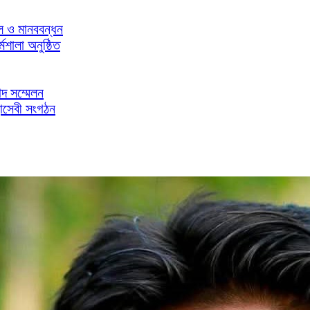
িল ও মানববন্ধন
মশালা অনুষ্ঠিত
াদ সম্মেলন
াসেবী সংগঠন