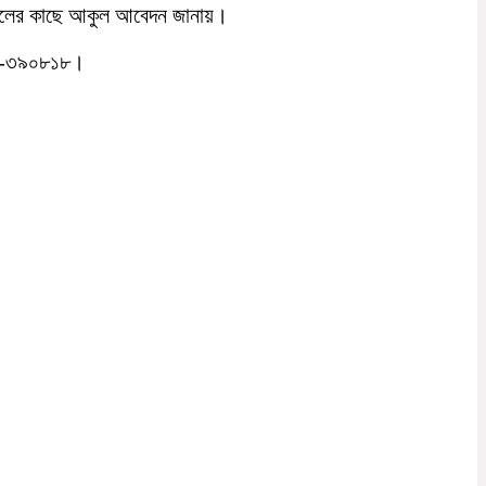
 সকলের কাছে আকুল আবেদন জানায়।
২৬-৩৯০৮১৮।