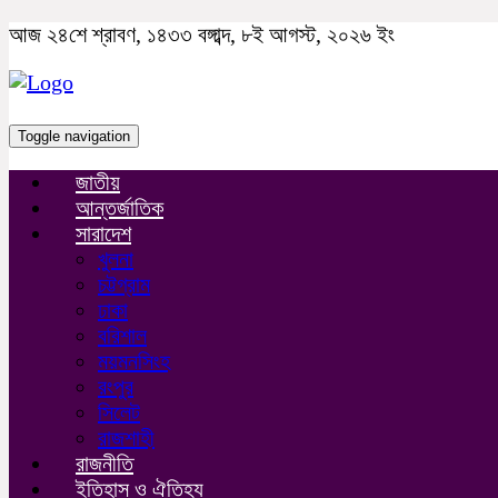
আজ ২৪শে শ্রাবণ, ১৪৩৩ বঙ্গাব্দ, ৮ই আগস্ট, ২০২৬ ইং
Toggle navigation
জাতীয়
আন্তর্জাতিক
সারাদেশ
খুলনা
চট্টগ্রাম
ঢাকা
বরিশাল
ময়মনসিংহ
রংপুর
সিলেট
রাজশাহী
রাজনীতি
ইতিহাস ও ঐতিহ্য