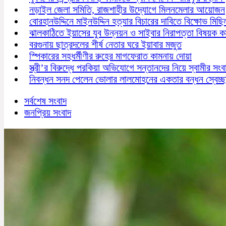
নড়াইল জেলা সমিতি, রাজশাহীর উদ্যোগে মিলনমেলার আয়োজন
বোরহানউদ্দিনে মাইনউদ্দিন হত্যার বিচারের দাবিতে বিক্ষোভ মিছ
ঝালকাঠিতে ইয়াসের যুব উন্নয়ন ও সাইবার নিরাপত্তা বিষয়ক কর্
বরগুনায় ছাত্রদলের শীর্ষ নেতার ঘরে ইয়াবার মজুত
স্পিকারের সহধর্মীণীর রুহের মাগফেরাত কামনায় দোয়া
স্ত্রী’র বিরুদ্ধে পরকিয়া অভিযোগে সন্তানদের নিয়ে স্বামীর সংব
নিবন্ধন সনদ পেলেন ভোলার লালমোহনের একতার বন্ধন স্বেচ্ছ
সর্বশেষ সংবাদ
জনপ্রিয় সংবাদ