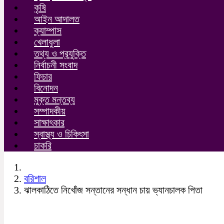
কৃষি
আইন আদালত
ক্যাম্পাস
খেলাধুলা
তথ্য ও প্রযুক্তি
নির্বাচনী সংবাদ
ফিচার
বিনোদন
মুক্ত মন্তব্য
সম্পাদকীয়
সাক্ষাৎকার
স্বাস্থ্য ও চিকিৎসা
চাকরি
বরিশাল
ঝালকাঠিতে নিখোঁজ সন্তানের সন্ধান চায় ভ্যানচালক পিতা