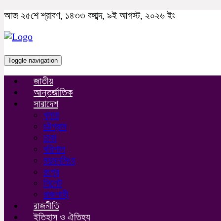
আজ ২৫শে শ্রাবণ, ১৪৩৩ বঙ্গাব্দ, ৯ই আগস্ট, ২০২৬ ইং
Toggle navigation
জাতীয়
আন্তর্জাতিক
সারাদেশ
খুলনা
চট্টগ্রাম
ঢাকা
বরিশাল
ময়মনসিংহ
রংপুর
সিলেট
রাজশাহী
রাজনীতি
ইতিহাস ও ঐতিহ্য