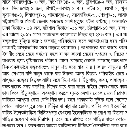
মাসে শরীয়তপুরে- ৩ জন, কিশোরগঞ্জে- ২ জন, মুন্সিগঞ্জে-২ জন, রাজ
জন, সিরাজগঞ্জ-১ জন, চাঁপাইনবাবগঞ্জ-১ জন, নাটর-১, নওগাঁ-১, খু
সুনামগঞ্জ-৪, দিনাজপুর-১, গাইবান্ধা-৫, ময়মনসিংহ-৩, শেরপুর-১, জ
পটুয়াখালী ও সিলেট জেলায় সবচেয়ে বেশি মৃত্যুর ঘটনা ঘটেছে। অন্যদি
ঢাকা বিভাগে- ১৪ জন, বরিশাল বিভাগে -১১ জন, চট্টগ্রাম-১৪ জন, রা
এর আগে ২০১৯ সালে সারাদেশে বজ্রপাতে নিহত হন ২৪৬ জন। এর মধ্
বজ্রপাত বৃদ্ধির কারণ: জলবায়ু পরিবর্তনের ফলে আবহাওয়ার ধরন পরিবর
কারণেই অস্বাভাবিক হারে বাড়ছে বজ্রপাত। তাপমাত্রা যত বাড়বে বজ্
ইদানীং মেঘে মেঘে ঘর্ষণের ফলে বা ঘন কালো মেঘের ওপরের ও নিচের অ
যাওয়ায় হঠাৎ বৃষ্টিপাতের পরিমাণ যেমন বেড়েছে তেমনি বেড়েছে বজ্রপাত
ঠিক একইভাবে বজ্রপাতেও মানুষ শক্ড হয়ে মারা যায়। কারণ মানুষের শর
আর সেখানে যদি মানুষ থাকে যার উচ্চতা অন্য বিদ্যুৎ পরিবাহীর চে
মাধ্যমে বজ্রের বিদ্যুৎ মাটির সঙ্গে মিশে যায়। উঁচু গাছ, ভবন, পাহ
বজ্রপাতের সময় করণীয়: বিশেষ করে যারা ঘরের বাইরে ক্ষেতখামারে কাজ
ছাদ কিংবা উঁচু স্থানে অবস্থান করলে দ্রুত সেখান থেকে নেমে নির
বাড়িতে আশ্রয় নেয়া বেশি নিরাপদ। তবে পাকাবাড়ি সুউচ্চ হলে সেক্ষে
কোনো ধাতববস্তুর যেমন সিঁড়ির বা বারান্দার রেলিং, পানির কল ইত্যাদ
বাড়ির ইলেকট্রনিক্স জিনিসপত্র যেগুলো ইলেকট্রিক সংযোগ বা ডিসের 
গাড়ির মধ্যে থাকায় নিরাপদ। তবে মনে রাখতে হবে গাড়ির ধাতব কোনো অ
লাগাতে হবে। বজ্রপাতে আহত ব্যক্তিদের চিকিৎসা বৈদ্যুতিক শকে আ