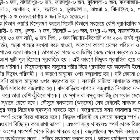
বাড়ী-১ জন, মাদারীপুর-৩ জন, ফরিদপুর-৩ জন, কুমিল্লা-১ জন, কক্সবাজা
লনা-১, যশোর-২ জন, নড়াইল-১, চুয়াডাঙ্গা-১, মাগুরা-১, ঝিনাইদহ-১, প
ামালপুর-১ ও নেত্রকোণায় ৪ জন নিহত হয়েছেন।
কে বিভাগ ওয়ারি বিশ্লেষণ করলে সিলেট বিভাগে সবচেয়ে বেশি প্রাণহানির
জশাহী- ৪ জন, খুলনা- ৭ জন, সিলেটে – ১৩ জন, রংপুর -৬ জন, ময়মনসিং
যে ৩০ জন নারী, ৬ জন শিশু, ৮ জন কিশোর-কিশোরী এবং ২০২ জনই পু
্তন, লম্বা গাছের সংখ্যা কমে যাওয়া, আকাশে কালো মেঘের পরিমাণ ও মে
রপাতও ততো বাড়বে। তাপমাত্রা গড়ে এক ডিগ্রি বেড়ে গেলে বজ্রপাত ১০ শ
ংশ দুটি পুল হিসেবে প্রবাহিত হয়। এই কারণে বিদ্যুৎ প্রবাহিত হয়ে ব
ের পরিমাণ। বিদ্যুতপ্রবাহ মানুষের শরীর দিয়ে প্রবাহিত হয় অনেকটা ইলেক
ীর বিদ্যুৎ পরিবাহী। এ কারণে মানুষের ওপর বজ্রপাত হয়। যদি কোনো খো
য়ে বেশি তাহলে মানুষের ওপর বজ্রপাত হয়। সরাসরি মাটিতে সাধারণত ব
াড়ের শীর্ষে সাধারণত বজ্রপাত হয়। বাসাবাড়িতে লাগানো বজ্রপাত নিরোধক 
 করে তারা বেশি ঝুঁকিতে থাকে। যে স্থান বা বস্তু যত উঁচু সে স্থান ম
াপদ স্থানে যেতে হবে। মৌসুমে ঘনকালো (ঝড়মেঘ) মেঘ দেখলেই সাবধান হত
ত্রে বজ্র নিরোধক ব্যবস্থা থাকতে হবে। বজ্রপাতের সময় জানালার কাছ
ির স্পর্শ থেকে বিরত থাকতে হবে। বিদ্যুৎ পরিবাহী যে কোনো বস্তুর স্পর
সংযোগ বিচ্ছিন্ন করে রাখা ভালো। এগুলো বন্ধ থাকলেও স্পর্শ থেকে বি
ংশের সংস্পর্শ থেকে বিরত থাকতে হবে। বজ্রপাতের ক্ষয়ক্ষতি কমাতে হল
হত ব্যক্তিদের মতো। শরীরে ম্যাসেজ করতে হবে। আহত ব্যক্তির অস্বা