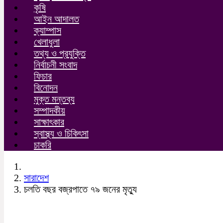
কৃষি
আইন আদালত
ক্যাম্পাস
খেলাধুলা
তথ্য ও প্রযুক্তি
নির্বাচনী সংবাদ
ফিচার
বিনোদন
মুক্ত মন্তব্য
সম্পাদকীয়
সাক্ষাৎকার
স্বাস্থ্য ও চিকিৎসা
চাকরি
সারাদেশ
চলতি বছর বজ্রপাতে ৭৯ জনের মৃত্যু