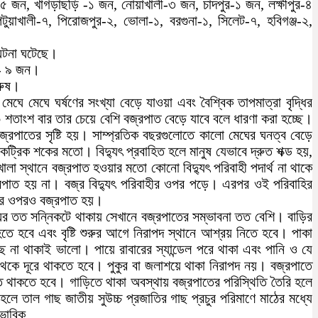
র-৫ জন, খাগড়াছড়ি -১ জন, নোয়াখালী-৩ জন, চাদপুর-১ জন, লক্ষীপুর-৪
টুয়াখালী-৭, পিরোজপুর-২, ভোলা-১, বরগুনা-১, সিলেট-৭, হবিগঞ্জ-২,
 ঘটনা ঘটেছে।
হ- ৯ জন।
রুষ।
ঘে মেঘে ঘর্ষণের সংখ্যা বেড়ে যাওয়া এবং বৈশ্বিক তাপমাত্রা বৃদ্ধির
তাংশ বার তার চেয়ে বেশি বজ্রপাত বেড়ে যাবে বলে ধারণা করা হচ্ছে।
জ্রপাতের সৃষ্টি হয়। সাম্প্রতিক বছরগুলোতে কালো মেঘের ঘনত্ব বেড়ে
ট্রিক শকের মতো। বিদ্যুৎ প্রবাহিত হলে মানুষ যেভাবে দ্রুত শক্ড হয়,
লা স্থানে বজ্রপাত হওয়ার মতো কোনো বিদ্যুৎ পরিবাহী পদার্থ না থাকে
জ্রপাত হয় না। বজ্র বিদ্যুৎ পরিবাহীর ওপর পড়ে। এরপর ওই পরিবাহির
দ-ের ওপরও বজ্রপাত হয়।
েঘের তত সন্নিকটে থাকায় সেখানে বজ্রপাতের সম্ভাবনা তত বেশি। বাড়ির
ে হবে এবং বৃষ্টি শুরুর আগে নিরাপদ স্থানে আশ্রয় নিতে হবে। পাকা
ে না থাকাই ভালো। পায়ে রাবারের স্যান্ডেল পরে থাকা এবং পানি ও যে
্শ থেকে দূরে থাকতে হবে। পুকুর বা জলাশয়ে থাকা নিরাপদ নয়। বজ্রপাতে
রত থাকতে হবে। গাড়িতে থাকা অবস্থায় বজ্রপাতের পরিস্থিতি তৈরি হলে
ে তাল গাছ জাতীয় সুউচ্চ প্রজাতির গাছ প্রচুর পরিমাণে মাঠের মধ্যে
ভাবিক