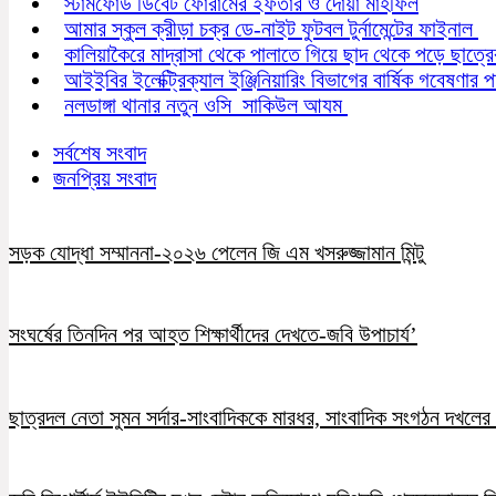
স্টামফোর্ড ডিবেট ফোরামের ইফতার ও দোয়া মাহফিল
আমার স্কুল ক্রীড়া চক্র ডে-নাইট ফুটবল টুর্নামেন্টের ফাইনাল
কালিয়াকৈরে মাদ্রাসা থেকে পালাতে গিয়ে ছাদ থেকে পড়ে ছাত্রের 
আইইবির ইলেক্ট্রিক্যাল ইঞ্জিনিয়ারিং বিভাগের বার্ষিক গবেষণার 
নলডাঙ্গা থানার নতুন ওসি সাকিউল আযম
সর্বশেষ সংবাদ
জনপ্রিয় সংবাদ
সড়ক যোদ্ধা সম্মাননা-২০২৬ পেলেন জি এম খসরুজ্জামান মিন্টু
সংঘর্ষের তিনদিন পর আহত শিক্ষার্থীদের দেখতে-জবি উপাচার্য’
ছাত্রদল নেতা সুমন সর্দার-সাংবাদিককে মারধর, সাংবাদিক সংগঠন দখলের চ