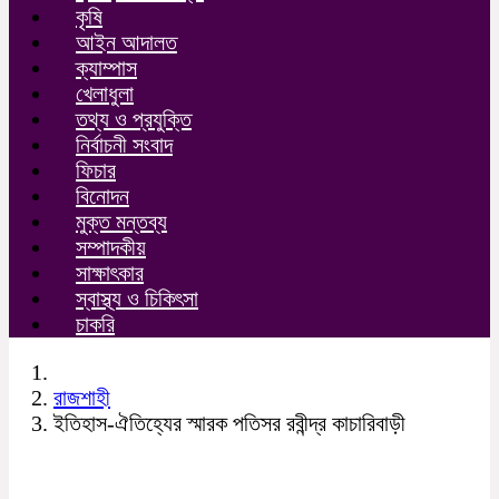
কৃষি
আইন আদালত
ক্যাম্পাস
খেলাধুলা
তথ্য ও প্রযুক্তি
নির্বাচনী সংবাদ
ফিচার
বিনোদন
মুক্ত মন্তব্য
সম্পাদকীয়
সাক্ষাৎকার
স্বাস্থ্য ও চিকিৎসা
চাকরি
রাজশাহী
ইতিহাস-ঐতিহ্যের স্মারক পতিসর রবীন্দ্র কাচারিবাড়ী