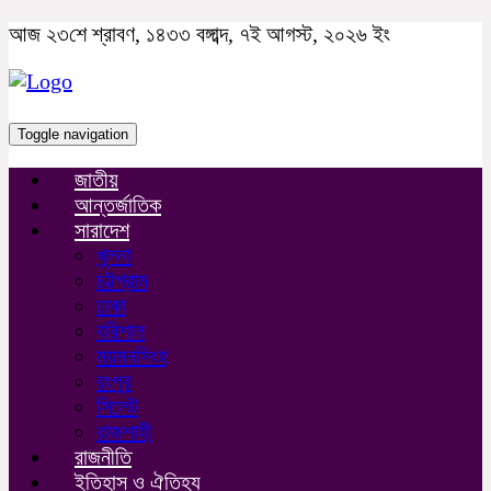
আজ ২৩শে শ্রাবণ, ১৪৩৩ বঙ্গাব্দ, ৭ই আগস্ট, ২০২৬ ইং
Toggle navigation
জাতীয়
আন্তর্জাতিক
সারাদেশ
খুলনা
চট্টগ্রাম
ঢাকা
বরিশাল
ময়মনসিংহ
রংপুর
সিলেট
রাজশাহী
রাজনীতি
ইতিহাস ও ঐতিহ্য