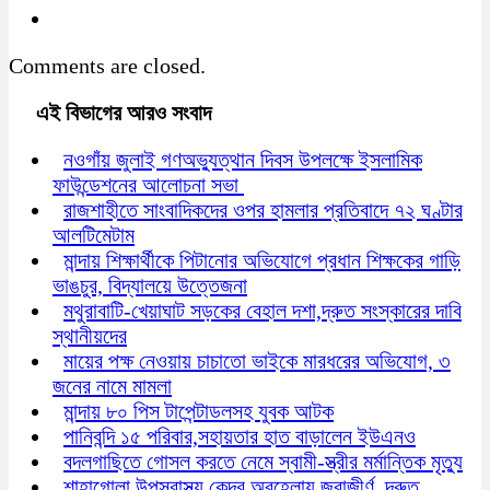
Comments are closed.
এই বিভাগের আরও সংবাদ
নওগাঁয় জুলাই গণঅভ্যুত্থান দিবস উপলক্ষে ইসলামিক
ফাউন্ডেশনের আলোচনা সভা
রাজশাহীতে সাংবাদিকদের ওপর হামলার প্রতিবাদে ৭২ ঘণ্টার
আলটিমেটাম
মান্দায় শিক্ষার্থীকে পিটানোর অভিযোগে প্রধান শিক্ষকের গাড়ি
ভাঙচুর, বিদ্যালয়ে উত্তেজনা
মথুরাবাটি-খেয়াঘাট সড়কের বেহাল দশা,দ্রুত সংস্কারের দাবি
স্থানীয়দের
মায়ের পক্ষ নেওয়ায় চাচাতো ভাইকে মারধরের অভিযোগ, ৩
জনের নামে মামলা
মান্দায় ৮০ পিস টাপেন্টাডলসহ যুবক আটক
পানিবন্দি ১৫ পরিবার,সহায়তার হাত বাড়ালেন ইউএনও
বদলগাছিতে গোসল করতে নেমে স্বামী-স্ত্রীর মর্মান্তিক মৃত্যু
শাহাগোলা উপস্বাস্থ্য কেন্দ্র অবহেলায় জরাজীর্ণ, দ্রুত