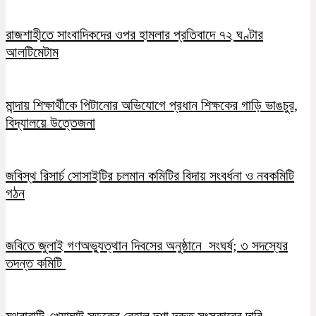
রাজশাহীতে সাংবাদিকদের ওপর হামলার প্রতিবাদে ৭২ ঘণ্টার
আলটিমেটাম
মান্দায় শিক্ষার্থীকে পিটানোর অভিযোগে প্রধান শিক্ষকের গাড়ি ভাঙচুর,
বিদ্যালয়ে উত্তেজনা
জবিস্থ রিসার্চ সোসাইটির চলমান কমিটির বিদায় সংবর্ধনা ও নবকমিটি
গঠন
জবিতে জুলাই গণঅভ্যুত্থান দিবসের অনুষ্ঠানে সংঘর্ষ; ৩ সদস্যের
তদন্ত কমিটি
মথুরাবাটি-খেয়াঘাট সড়কের বেহাল দশা,দ্রুত সংস্কারের দাবি