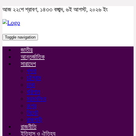
আজ ২২শে শ্রাবণ, ১৪৩৩ বঙ্গাব্দ, ৬ই আগস্ট, ২০২৬ ইং
Toggle navigation
জাতীয়
আন্তর্জাতিক
সারাদেশ
খুলনা
চট্টগ্রাম
ঢাকা
বরিশাল
ময়মনসিংহ
রংপুর
সিলেট
রাজশাহী
রাজনীতি
ইতিহাস ও ঐতিহ্য