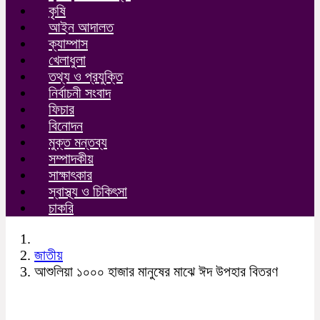
কৃষি
আইন আদালত
ক্যাম্পাস
খেলাধুলা
তথ্য ও প্রযুক্তি
নির্বাচনী সংবাদ
ফিচার
বিনোদন
মুক্ত মন্তব্য
সম্পাদকীয়
সাক্ষাৎকার
স্বাস্থ্য ও চিকিৎসা
চাকরি
জাতীয়
আশুলিয়া ১০০০ হাজার মানুষের মাঝে ঈদ উপহার বিতরণ