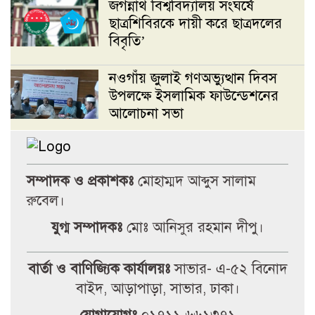
জগন্নাথ বিশ্ববিদ্যালয় সংঘর্ষে
ছাত্রশিবিরকে দায়ী করে ছাত্রদলের
বিবৃতি’
নওগাঁয় জুলাই গণঅভ্যুত্থান দিবস
উপলক্ষে ইসলামিক ফাউন্ডেশনের
আলোচনা সভা
রাজশাহীতে সাংবাদিকদের ওপর
হামলার প্রতিবাদে ৭২ ঘণ্টার
সম্পাদক ও প্রকাশকঃ
মোহাম্মদ আব্দুস সালাম
আলটিমেটাম
রুবেল।
মান্দায় শিক্ষার্থীকে পিটানোর
যুগ্ম সম্পাদকঃ
মোঃ আনিসুর রহমান দীপু।
অভিযোগে প্রধান শিক্ষকের গাড়ি
ভাঙচুর, বিদ্যালয়ে উত্তেজনা
বার্তা ও বাণিজ্যিক কার্যালয়ঃ
সাভার- এ-৫২ বিনোদ
বাইদ, আড়াপাড়া, সাভার, ঢাকা।
জবিস্থ রিসার্চ সোসাইটির চলমান