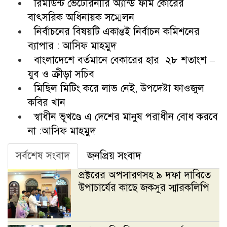
রিমাউন্ট ভেটেরিনারি অ্যান্ড ফার্ম কোরের
বাৎসরিক অধিনায়ক সম্মেলন
নির্বাচনের বিষয়টি একান্তই নির্বাচন কমিশনের
ব্যাপার : আসিফ মাহমুদ
বাংলাদেশে বর্তমানে বেকারের হার ২৮ শতাংশ –
যুব ও ক্রীড়া সচিব
মিছিল মিটিং করে লাভ নেই, উপদেষ্টা ফাওজুল
কবির খান
স্বাধীন ভূখণ্ডে এ দেশের মানুষ পরাধীন বোধ করবে
না :আসিফ মাহমুদ
সর্বশেষ সংবাদ
জনপ্রিয় সংবাদ
প্রক্টরের অপসারণসহ ৯ দফা দাবিতে
উপাচার্যের কাছে জকসুর স্মারকলিপি